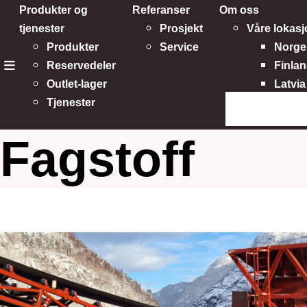
Produkter og
Referanser
Om oss
tjenester
Prosjekt
Våre lokasj
Produkter
Service
Norge
Reservedeler
Finla
meny
Outlet-lager
Latvia
Søk på siden
Tjenester
Organisasj
HMSK
Fagstoff