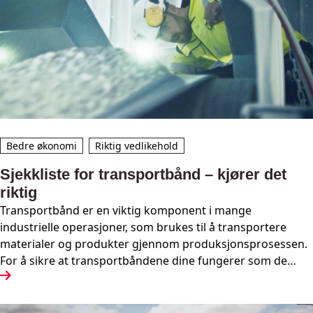
Bedre økonomi
Riktig vedlikehold
Sjekkliste for transportbånd – kjører det
riktig
Transportbånd er en viktig komponent i mange
industrielle operasjoner, som brukes til å transportere
materialer og produkter gjennom produksjonsprosessen.
For å sikre at transportbåndene dine fungerer som de
skal, er det viktig å inspisere og vedlikeholde dem
regelmessig. Her er en sjekkliste over ting du bør være
oppmerksom på når du sjekker transportbånd.