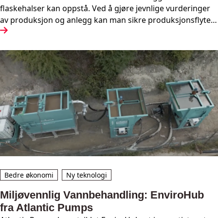
flaskehalser kan oppstå. Ved å gjøre jevnlige vurderinger
av produksjon og anlegg kan man sikre produksjonsflyten
i et pukkverket og unngå overraskelser. I denne teksten
har vi samlet noen nyttige tips for å unngå flaskehalser i
produksjonsflyten i anlegget
Bedre økonomi
Ny teknologi
Miljøvennlig Vannbehandling: EnviroHub
fra Atlantic Pumps