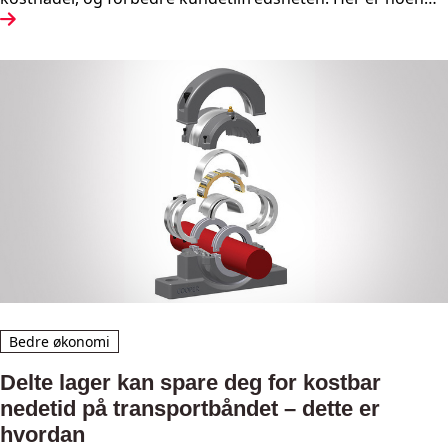
tips for å effektivisere lasting og transport i et pukkverk: -
kunder kan bli tilfreds grunnet raskerer bestilling
Bedre økonomi
Delte lager kan spare deg for kostbar
nedetid på transportbåndet – dette er
hvordan