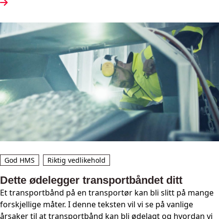
eksempel kan den økende etterspørselen etter elektriske
kjøretøy og fornybare energikilder føre til en større
etterspørsel etter mineraler som litium og kobolt.
God HMS
Riktig vedlikehold
Dette ødelegger transportbåndet ditt
Et transportbånd på en transportør kan bli slitt på mange
forskjellige måter. I denne teksten vil vi se på vanlige
årsaker til at transportbånd kan bli ødelagt og hvordan vi