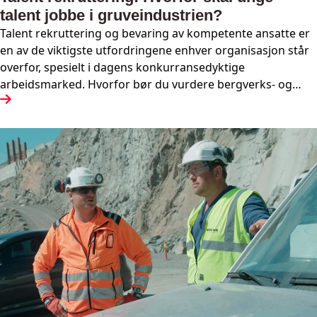
talent jobbe i gruveindustrien?
Talent rekruttering og bevaring av kompetente ansatte er
en av de viktigste utfordringene enhver organisasjon står
overfor, spesielt i dagens konkurransedyktige
arbeidsmarked. Hvorfor bør du vurdere bergverks- og
mineralindustrien og hvorfor kan dette være en attraktiv
bransje for de unge talentene?