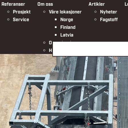
Referanser
Om oss
Artikler
L
Prosjekt
Våre lokasjoner
Nyheter
Service
Norge
Fagstoff
Finland
Latvia
Organisasjonen
Søk på siden
HMSK