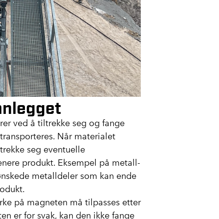
anlegget
er ved å tiltrekke seg og fange
transporteres. Når materialet
trekke seg eventuelle
renere produkt. Eksempel på metall-
 uønskede metalldeler som kan ende
rodukt.
yrke på magneten må tilpasses etter
 er for svak, kan den ikke fange