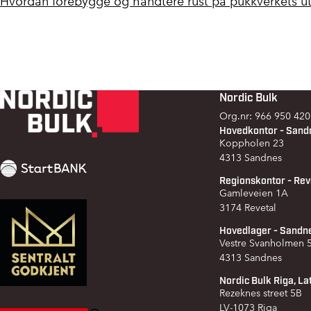
Hvordan forebygge og håndtere rust på pukkverkets ut
Nordic Bulk
Footer
Org.nr: 966 950 420
Hovedkontor - Sand
Koppholen 23
4313 Sandnes
Regionskontor - Rev
Gamleveien 1A
3174 Revetal
Hovedlager - Sandn
Vestre Svanholmen
4313 Sandnes
Nordic Bulk Riga, La
Rezeknes street 5B
LV-1073 Riga