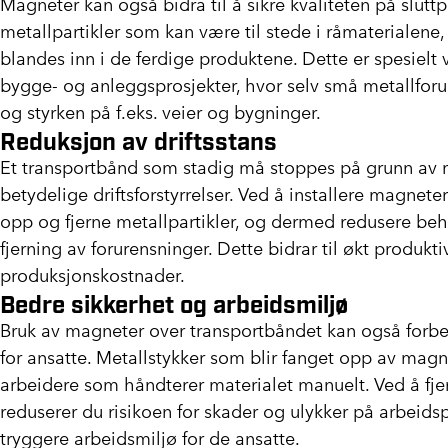
Magneter kan også bidra til å sikre kvaliteten på slutt
metallpartikler som kan være til stede i råmaterialene,
blandes inn i de ferdige produktene. Dette er spesielt v
bygge- og anleggsprosjekter, hvor selv små metallforu
og styrken på f.eks. veier og bygninger.
Reduksjon av driftsstans
Et transportbånd som stadig må stoppes på grunn av me
betydelige driftsforstyrrelser. Ved å installere magnete
opp og fjerne metallpartikler, og dermed redusere be
fjerning av forurensninger. Dette bidrar til økt produkti
produksjonskostnader.
Bedre sikkerhet og arbeidsmiljø
Bruk av magneter over transportbåndet kan også forbe
for ansatte. Metallstykker som blir fanget opp av magne
arbeidere som håndterer materialet manuelt. Ved å fje
reduserer du risikoen for skader og ulykker på arbeid
tryggere arbeidsmiljø for de ansatte.