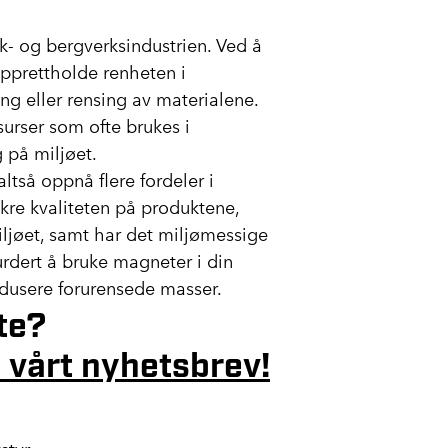
- og bergverksindustrien. Ved å
 opprettholde renheten i
ng eller rensing av materialene.
urser som ofte brukes i
 på miljøet.
ltså oppnå flere fordeler i
sikre kvaliteten på produktene,
iljøet, samt har det miljømessige
urdert å bruke magneter i din
edusere forurensede masser.
te?
 vårt nyhetsbrev!