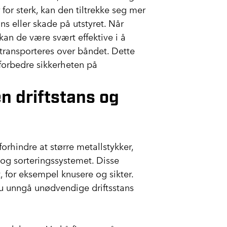
 for sterk, kan den tiltrekke seg mer
s eller skade på utstyret. Når
an de være svært effektive i å
 transporteres over båndet. Dette
g forbedre sikkerheten på
n driftstans og
rhindre at større metallstykker,
og sorteringssystemet. Disse
, for eksempel knusere og sikter.
u unngå unødvendige driftsstans