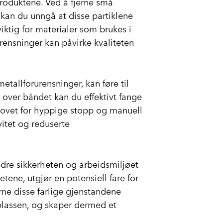
produktene. Ved å fjerne små
 kan du unngå at disse partiklene
iktig for materialer som brukes i
rensninger kan påvirke kvaliteten
tallforurensninger, kan føre til
r over båndet kan du effektivt fange
hovet for hyppige stopp og manuell
vitet og reduserte
dre sikkerheten og arbeidsmiljøet
tene, utgjør en potensiell fare for
rne disse farlige gjenstandene
splassen, og skaper dermed et