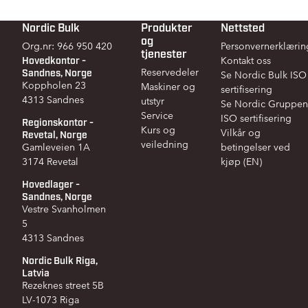
Nordic Bulk
Produkter
Nettsted
Footer
og
Org.nr: 966 950 420
Personvernerklærin
tjenester
Hovedkontor -
Kontakt oss
Sandnes, Norge
Reservedeler
Se Nordic Bulk ISO
Koppholen 23
Maskiner og
sertifisering
4313 Sandnes
utstyr
Se Nordic Gruppen
Service
ISO sertifisering
Regionskontor -
Kurs og
Vilkår og
Revetal, Norge
veiledning
Gamleveien 1A
betingelser ved
3174 Revetal
kjøp (EN)
Hovedlager -
Sandnes, Norge
Vestre Svanholmen
5
4313 Sandnes
Nordic Bulk Riga,
Latvia
Rezeknes street 5B
LV-1073 Riga