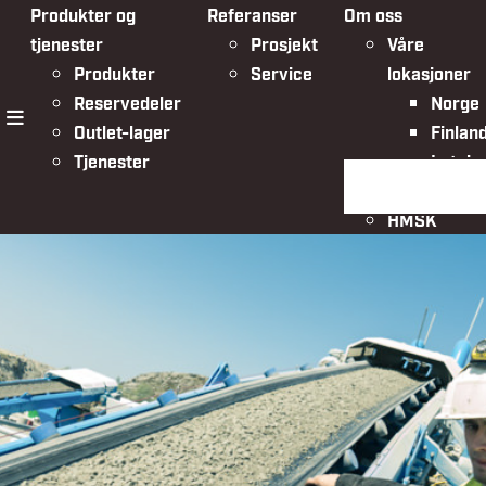
Produkter og
Referanser
Om oss
tjenester
Prosjekt
Våre
Produkter
Service
lokasjoner
Reservedeler
Norge
Outlet-lager
Finlan
meny
Tjenester
Latvia
Søk på siden
Organisasjo
HMSK