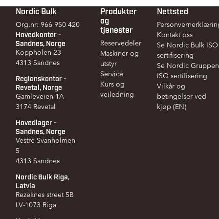
Nordic Bulk
Produkter
Nettsted
Footer
og
Org.nr: 966 950 420
Personvernerklærin
tjenester
Hovedkontor -
Kontakt oss
Sandnes, Norge
Reservedeler
Se Nordic Bulk ISO
Koppholen 23
Maskiner og
sertifisering
4313 Sandnes
utstyr
Se Nordic Gruppen
Service
ISO sertifisering
Regionskontor -
Kurs og
Vilkår og
Revetal, Norge
veiledning
Gamleveien 1A
betingelser ved
3174 Revetal
kjøp (EN)
Hovedlager -
Sandnes, Norge
Vestre Svanholmen
5
4313 Sandnes
Nordic Bulk Riga,
Latvia
Rezeknes street 5B
LV-1073 Riga