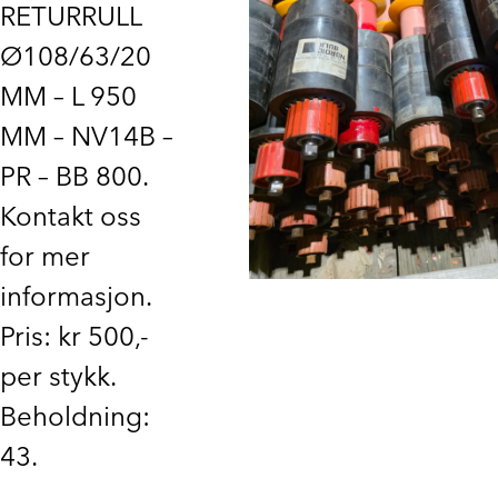
RETURRULL
Ø108/63/20
MM – L 950
MM – NV14B –
PR – BB 800.
Kontakt oss
for mer
informasjon.
Pris: kr 500,-
per stykk.
Beholdning:
43.