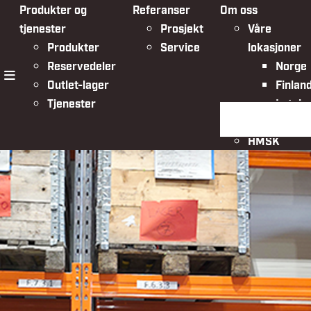
Produkter og
Referanser
Om oss
tjenester
Prosjekt
Våre
Produkter
Service
lokasjoner
Reservedeler
Norge
Outlet-lager
Finlan
meny
Tjenester
Latvia
Søk på siden
Organisasjo
HMSK