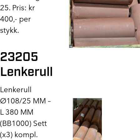
25. Pris: kr
400,- per
stykk.
23205
Lenkerull
Lenkerull
Ø108/25 MM –
L 380 MM
(BB1000) Sett
(x3) kompl.