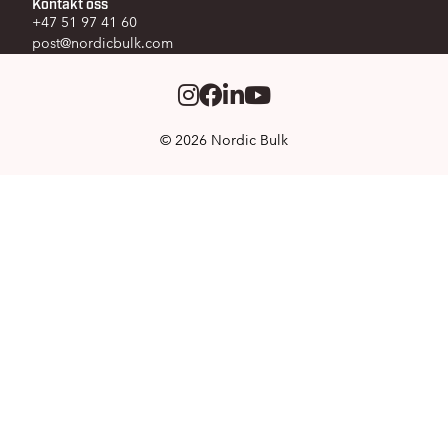
Kontakt oss
+47 51 97 41 60
post@nordicbulk.com
Instagram
Facebook
LinkedIm
Youtube
© 2026 Nordic Bulk