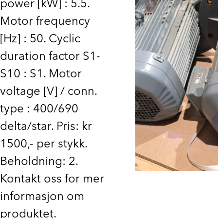
power [kW] : 5.5.
Motor frequency
[Hz] : 50. Cyclic
duration factor S1-
S10 : S1. Motor
voltage [V] / conn.
type : 400/690
delta/star. Pris: kr
1500,- per stykk.
Beholdning: 2.
Kontakt oss for mer
informasjon om
produktet.