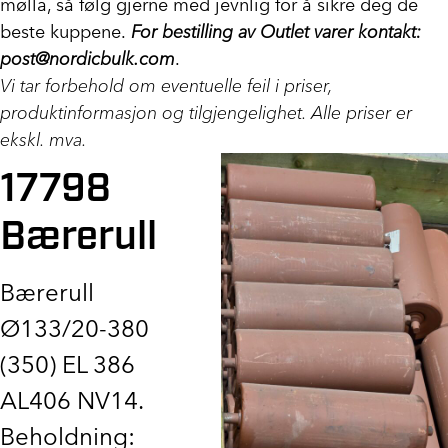
mølla, så følg gjerne med jevnlig for å sikre deg de
beste kuppene.
For bestilling av Outlet varer kontakt:
post@nordicbulk.com
.
Vi tar forbehold om eventuelle feil i priser,
produktinformasjon og tilgjengelighet. Alle priser er
ekskl. mva.
17798
Bærerull
Bærerull
Ø133/20-380
(350) EL 386
AL406 NV14.
Beholdning: