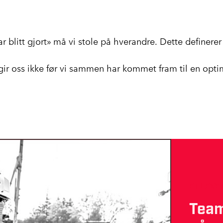
ar blitt gjort» må vi stole på hverandre. Dette definere
g gir oss ikke før vi sammen har kommet fram til en opti
ET LEVE
Team