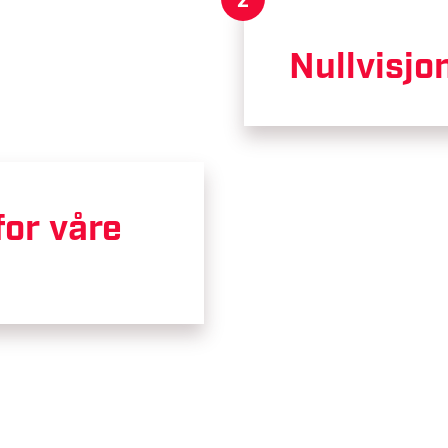
Nullvisjo
for våre