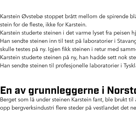
Karstein Øvstebø stoppet brått mellom de spirende blå
stein for de fleste, ikke for Karstein.
Karstein studerte steinen i det varme lyset fra peisen
Han sendte steinen inn til test på laboratorier i Stava
skulle testes på ny. Igjen fikk steinen i retur med samm
Karstein studerte steinen på ny, han hadde sett nok stei
Han sendte steinen til profesjonelle laboratorier i Tys
En av grunnleggerne i Nors
Berget som lå under steinen Karstein fant, ble brukt t
opp bergverksindustri flere steder på vestlandet det n