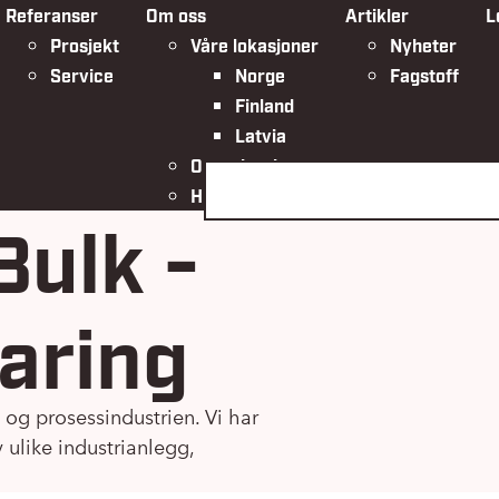
Referanser
Om oss
Artikler
L
Prosjekt
Våre lokasjoner
Nyheter
Service
Norge
Fagstoff
Finland
Latvia
Organisasjonen
Søk på siden
HMSK
Bulk -
aring
 og prosessindustrien. Vi har
 ulike industrianlegg,