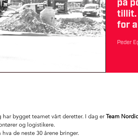
på po
tilli
for a
Peder Eg
og har bygget teamet vårt deretter. I dag er
Team Nordic 
ntører og logistikere.
å hva de neste 30 årene bringer.