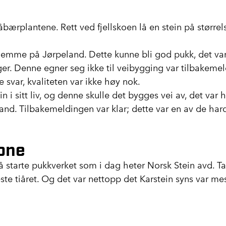
bærplantene. Rett ved fjellskoen lå en stein på større
 hjemme på Jørpeland. Dette kunne bli god pukk, det var
nger. Denne egner seg ikke til veibygging var tilbakemel
e svar, kvaliteten var ikke høy nok.
n i sitt liv, og denne skulle det bygges vei av, det var 
kland. Tilbakemeldingen var klar; dette var en av de ha
tone
il å starte pukkverket som i dag heter Norsk Stein avd
este tiåret. Og det var nettopp det Karstein syns var m