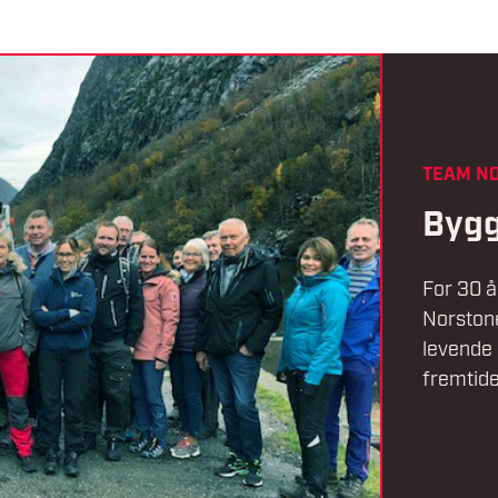
TEAM NO
Bygg
For 30 å
Norstone 
levende 
fremtide