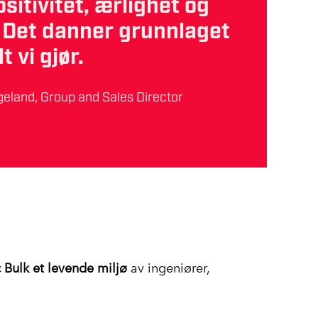
sitivitet, ærlighet og
t. Det danner grunnlaget
lt vi gjør.
eland, Group and Sales Director
Bulk et levende miljø
av ingeniører,