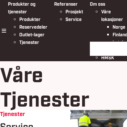
Produkter og
Referanser
Om oss
tjenester
Prosjekt
Våre
Produkter
Service
lokasjoner
Reservedeler
Norge
Outlet-lager
Finlan
meny
Tjenester
Latvia
Søk på siden
Organisasjo
HMSK
Våre
Tjenester
Tjenester
Service