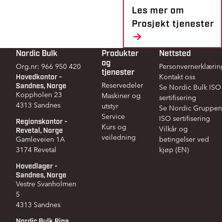
Les mer om
Prosjekt tjenester
Nordic Bulk
Produkter
Nettsted
Footer
og
Org.nr: 966 950 420
Personvernerklærin
tjenester
Hovedkontor -
Kontakt oss
Sandnes, Norge
Reservedeler
Se Nordic Bulk ISO
Koppholen 23
Maskiner og
sertifisering
4313 Sandnes
utstyr
Se Nordic Gruppen
Service
ISO sertifisering
Regionskontor -
Kurs og
Vilkår og
Revetal, Norge
veiledning
Gamleveien 1A
betingelser ved
3174 Revetal
kjøp (EN)
Hovedlager -
Sandnes, Norge
Vestre Svanholmen
5
4313 Sandnes
Nordic Bulk Riga,