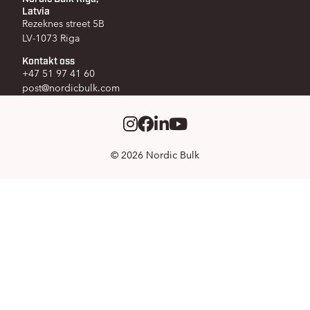
Latvia
Rezeknes street 5B
LV-1073 Riga
Kontakt oss
+47 51 97 41 60
post@nordicbulk.com
Instagram
Facebook
LinkedIm
Youtube
© 2026 Nordic Bulk