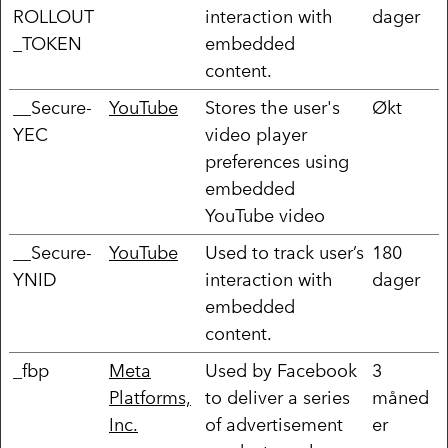
ROLLOUT
interaction with
dager
_TOKEN
embedded
content.
__Secure-
YouTube
Stores the user's
Økt
YEC
video player
preferences using
embedded
YouTube video
__Secure-
YouTube
Used to track user’s
180
YNID
interaction with
dager
embedded
content.
_fbp
Meta
Used by Facebook
3
Platforms,
to deliver a series
måned
Inc.
of advertisement
er