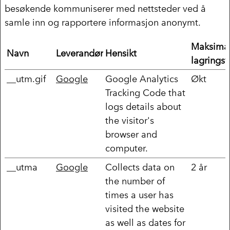
besøkende kommuniserer med nettsteder ved å
samle inn og rapportere informasjon anonymt.
Maksima
Navn
Leverandør
Hensikt
lagringsv
__utm.gif
Google
Google Analytics
Økt
Tracking Code that
logs details about
the visitor's
browser and
computer.
__utma
Google
Collects data on
2 år
the number of
times a user has
visited the website
as well as dates for