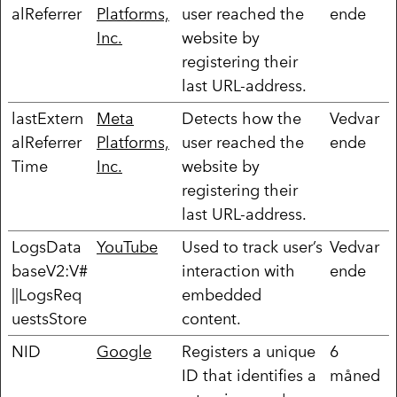
alReferrer
Platforms,
user reached the
ende
Inc.
website by
registering their
last URL-address.
lastExtern
Meta
Detects how the
Vedvar
alReferrer
Platforms,
user reached the
ende
Time
Inc.
website by
registering their
last URL-address.
LogsData
YouTube
Used to track user’s
Vedvar
baseV2:V#
interaction with
ende
||LogsReq
embedded
uestsStore
content.
NID
Google
Registers a unique
6
ID that identifies a
måned