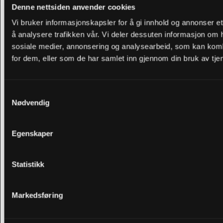
YSC
YouTube
Registers a unique
Økt
Denne nettsiden anvender cookies
ID to keep
Vi bruker informasjonskapsler for å gi innhold og annonser et
statistics of what
å analysere trafikken vår. Vi deler dessuten informasjon om 
videos from
sosiale medier, annonsering og analysearbeid, som kan kombi
YouTube the user
for dem, eller som de har samlet inn gjennom din bruk av tje
has seen.
yt-icons-
YouTube
Necessary for the
Vedvar
Samtykkevalg
last-
implementation
ende
Nødvendig
purged
and functionality of
[x2]
YouTube video-
Egenskaper
content on the
website.
Statistikk
ytidb::LAS
YouTube
Used to track user’s
Vedvar
T_RESULT
interaction with
ende
Markedsføring
_ENTRY_K
embedded
EY [x2]
content.