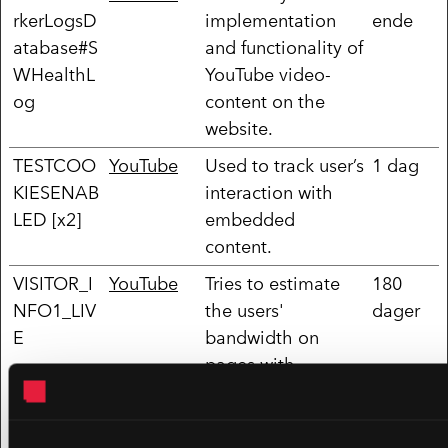
rkerLogsD
implementation
ende
atabase#S
and functionality of
WHealthL
YouTube video-
og
content on the
website.
TESTCOO
YouTube
Used to track user’s
1 dag
KIESENAB
interaction with
LED [x2]
embedded
content.
VISITOR_I
YouTube
Tries to estimate
180
NFO1_LIV
the users'
dager
E
bandwidth on
pages with
integrated YouTube
videos.