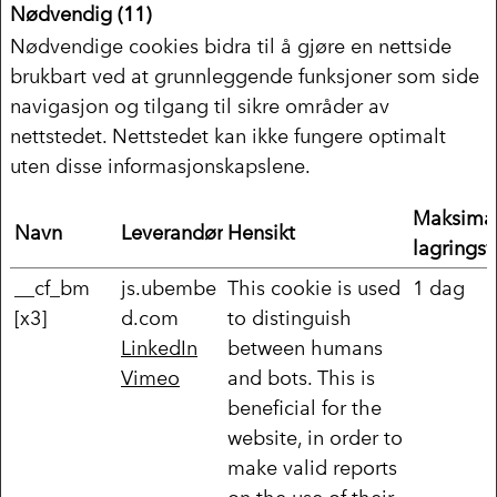
Nødvendig (11)
Nødvendige cookies bidra til å gjøre en nettside
brukbart ved at grunnleggende funksjoner som side
navigasjon og tilgang til sikre områder av
nettstedet. Nettstedet kan ikke fungere optimalt
uten disse informasjonskapslene.
Maksima
Navn
Leverandør
Hensikt
lagringsv
__cf_bm
js.ubembe
This cookie is used
1 dag
[x3]
d.com
to distinguish
LinkedIn
between humans
Vimeo
and bots. This is
beneficial for the
website, in order to
make valid reports