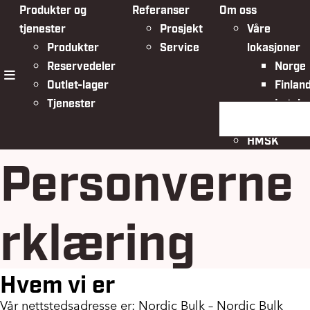
Produkter og
Referanser
Om oss
tjenester
Prosjekt
Våre
Produkter
Service
lokasjoner
Reservedeler
Norge
Outlet-lager
Finlan
meny
Tjenester
Latvia
Søk på siden
Organisasjo
HMSK
Personverne
rklæring
Hvem vi er
Vår nettstedsadresse er:
Nordic Bulk – Nordic Bulk