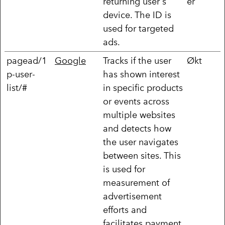
returning user's
er
device. The ID is
used for targeted
ads.
pagead/1
Google
Tracks if the user
Økt
p-user-
has shown interest
list/#
in specific products
or events across
multiple websites
and detects how
the user navigates
between sites. This
is used for
measurement of
advertisement
efforts and
facilitates payment