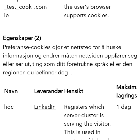
_test_cook
.com
the user's browser
ie
supports cookies.
Egenskaper (2)
Preferanse-cookies gjør et nettsted for å huske
informasjon og endrer måten nettsiden oppfører seg
eller ser ut, ting som ditt foretrukne språk eller den
regionen du befinner deg i.
Maksima
Navn
Leverandør
Hensikt
lagringsv
lidc
LinkedIn
Registers which
1 dag
server-cluster is
serving the visitor.
This is used in