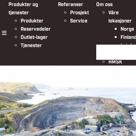
Produkter og
Referanser
Om oss
tjenester
Prosjekt
Våre
Produkter
Service
lokasjoner
Reservedeler
Norge
Outlet-lager
Finlan
meny
Tjenester
Latvia
Søk på siden
Organisasjo
HMSK