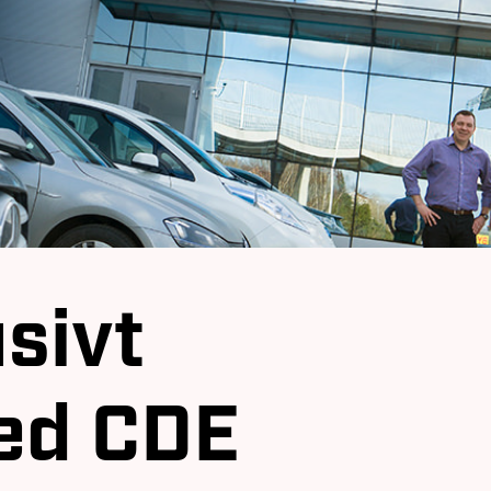
sivt
ed CDE