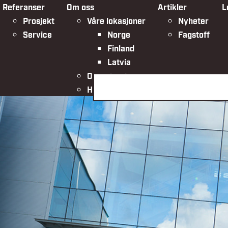
Referanser
Om oss
Artikler
L
Prosjekt
Våre lokasjoner
Nyheter
Service
Norge
Fagstoff
Finland
Latvia
Organisasjonen
Søk på siden
HMSK