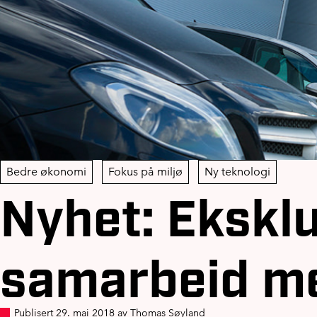
Bedre økonomi
Fokus på miljø
Ny teknologi
Nyhet: Eksklu
samarbeid m
Publisert 29. mai 2018 av Thomas Søyland