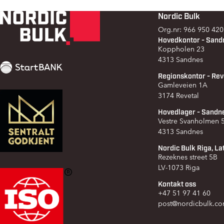
Nordic Bulk
Footer
Org.nr: 966 950 420
Hovedkontor - Sand
Koppholen 23
4313 Sandnes
Regionskontor - Rev
Gamleveien 1A
3174 Revetal
Hovedlager - Sandn
Vestre Svanholmen
4313 Sandnes
Nordic Bulk Riga, La
Rezeknes street 5B
LV-1073 Riga
Kontakt oss
+47 51 97 41 60
post@nordicbulk.c