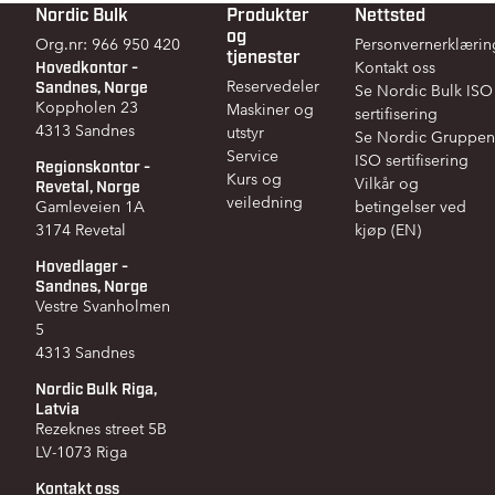
Nordic Bulk
Produkter
Nettsted
Footer
og
Org.nr: 966 950 420
Personvernerklærin
tjenester
Hovedkontor -
Kontakt oss
Sandnes, Norge
Reservedeler
Se Nordic Bulk ISO
Koppholen 23
Maskiner og
sertifisering
4313 Sandnes
utstyr
Se Nordic Gruppen
Service
ISO sertifisering
Regionskontor -
Kurs og
Vilkår og
Revetal, Norge
veiledning
Gamleveien 1A
betingelser ved
3174 Revetal
kjøp (EN)
Hovedlager -
Sandnes, Norge
Vestre Svanholmen
5
4313 Sandnes
Nordic Bulk Riga,
Latvia
Rezeknes street 5B
LV-1073 Riga
Kontakt oss