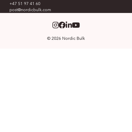
+47 51 97 41 60
post@nordicbulk.com
Instagram
Facebook
LinkedIm
Youtube
© 2026 Nordic Bulk