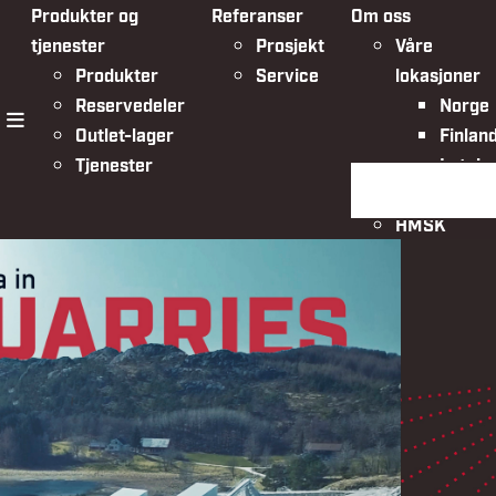
Produkter og
Referanser
Om oss
tjenester
Prosjekt
Våre
Produkter
Service
lokasjoner
Reservedeler
Norge
Outlet-lager
Finlan
meny
Tjenester
Latvia
Søk på siden
Organisasjo
HMSK