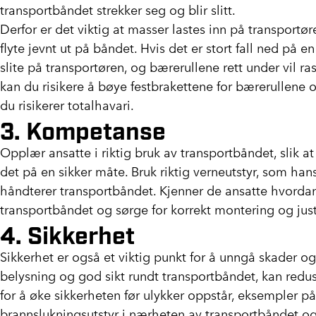
transportbåndet strekker seg og blir slitt.
Derfor er det viktig at masser lastes inn på transport
flyte jevnt ut på båndet. Hvis det er stort fall ned på 
slite på transportøren, og bærerullene rett under vil rask
kan du risikere å bøye festbrakettene for bærerullene 
du risikerer totalhavari.
3. Kompetanse
Opplær ansatte i riktig bruk av transportbåndet, slik a
det på en sikker måte. Bruk riktig verneutstyr, som hans
håndterer transportbåndet. Kjenner de ansatte hvordan
transportbåndet og sørge for korrekt montering og just
4. Sikkerhet
Sikkerhet er også et viktig punkt for å unngå skader og
belysning og god sikt rundt transportbåndet, kan redus
for å øke sikkerheten før ulykker oppstår, eksempler 
brannslukningsutstyr i nærheten av transportbåndet og 