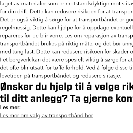
laget av materialer som er motstandsdyktige mot slita
for din drift. Dette kan redusere risikoen for at transport
Det er også viktig å sørge for at transportbåndet er go
regelmessig. Dette kan hjelpe for å oppdage eventuelle
repareres før de blir verre.
Les om reparasjon av transp
transportbåndet brukes på riktig måte, og det bør unn
med tung last. Dette kan redusere risikoen for skader og
I et bergverk kan det være spesielt viktig å sørge for a
det ofte blir utsatt for tøffe forhold. Ved å følge disse 
levetiden på transportbåndet og redusere slitasje.
Ønsker du hjelp til å velge r
til ditt anlegg? Ta gjerne ko
Les mer:
Les mer om va
lg av transportbånd her