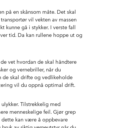
øren på en skånsom måte. Det skal
en transportør vil vekten av massen
t kunne gå i stykker. I verste fall
over tid. Da kan rullene hoppe ut og
t de vet hvordan de skal håndtere
ker og vernebriller, når du
 de skal drifte og vedlikeholde
ering vil du oppnå optimal drift.
 ulykker. Tilstrekkelig med
ere menneskelige feil. Gjør grep
på dette kan være å oppbevare
bruk av riktig verneutstyr når du