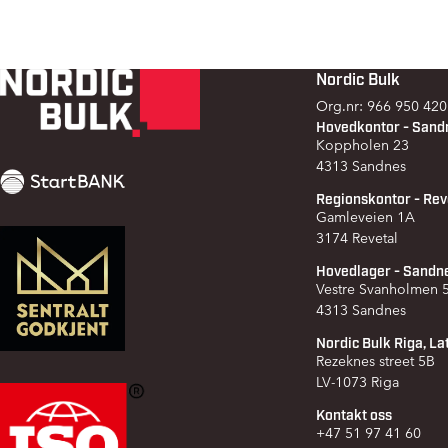
Nordic Bulk
Footer
Org.nr: 966 950 420
Hovedkontor - Sand
Koppholen 23
4313 Sandnes
Regionskontor - Rev
Gamleveien 1A
3174 Revetal
Hovedlager - Sandn
Vestre Svanholmen
4313 Sandnes
Nordic Bulk Riga, La
Rezeknes street 5B
LV-1073 Riga
Kontakt oss
+47 51 97 41 60