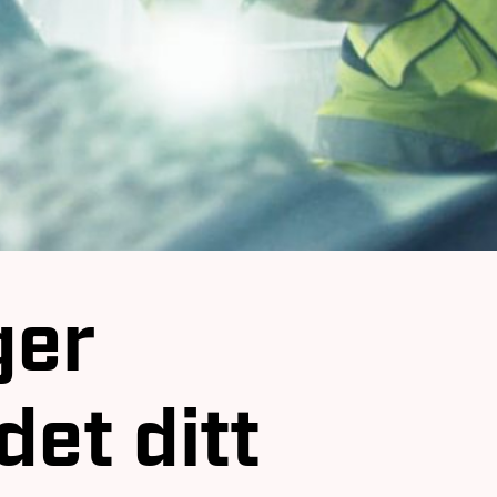
ger
et ditt