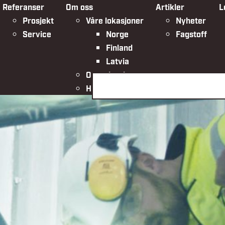
Referanser
Om oss
Artikler
L
Prosjekt
Våre lokasjoner
Nyheter
Service
Norge
Fagstoff
Finland
Latvia
Organisasjonen
Søk på siden
HMSK