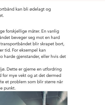
sportbånd kan bli ødelagt og
et.
ge forskjellige måter. En vanlig
rtbåndet beveger seg mot en hard
å transportbåndet blir skrapet bort,
er tid. For eksempel kan
o harde gjenstander, eller hvis det
jø. Dette er gjerne en utfordring
d for mye vekt og at det dermed
fte et problem som blir større når
te punkt.