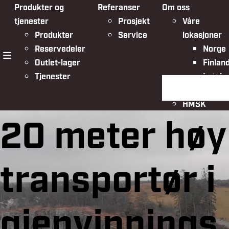
Produkter og
Referanser
Om oss
tjenester
Prosjekt
Våre
Produkter
Service
lokasjoner
Reservedeler
Norge
Outlet-lager
Finlan
meny
Tjenester
Latvia
Søk på siden
Organisasjo
HMSK
20 meter høy
transportør i
gjenvinnings