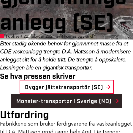
anlegg (SE)
Publisert 22. februar 2021 av Thomas Søyland
Etter stadig økende behov for gjenvunnet masse fra et
CDE vaskeanlegg
trengte D.A. Mattsson å modernisere
anlegget sitt for å holde tritt. De trengte å oppskalere.
Løsningen ble en gigantisk transportør.
Se hva pressen skriver
Bygger jättetransportör (SE)
Monster-transportør i Sverige (NO)
Utfordring
Fabrikkene som bruker ferdigvarene fra vaskeanlegget
til D.A. Mattsson produserer hele året. De trenger