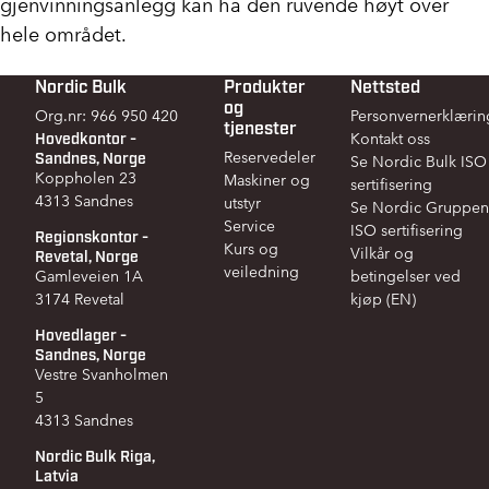
gjenvinningsanlegg kan ha den ruvende høyt over
hele området.
Nordic Bulk
Produkter
Nettsted
Footer
og
Org.nr: 966 950 420
Personvernerklærin
tjenester
Hovedkontor -
Kontakt oss
Sandnes, Norge
Reservedeler
Se Nordic Bulk ISO
Koppholen 23
Maskiner og
sertifisering
4313 Sandnes
utstyr
Se Nordic Gruppen
Service
ISO sertifisering
Regionskontor -
Kurs og
Vilkår og
Revetal, Norge
veiledning
Gamleveien 1A
betingelser ved
3174 Revetal
kjøp (EN)
Hovedlager -
Sandnes, Norge
Vestre Svanholmen
5
4313 Sandnes
Nordic Bulk Riga,
Latvia