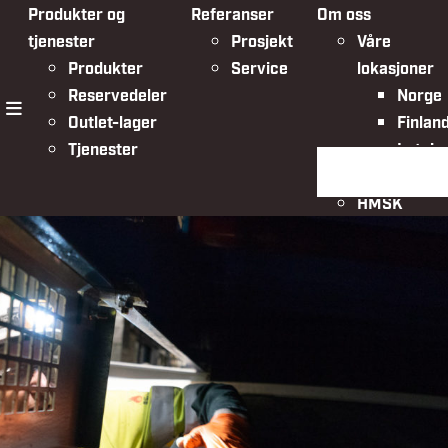
Produkter og
Referanser
Om oss
tjenester
Prosjekt
Våre
Produkter
Service
lokasjoner
Reservedeler
Norge
Outlet-lager
Finlan
meny
Tjenester
Latvia
Søk på siden
Organisasjo
HMSK