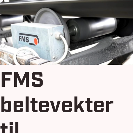
FMS
beltevekter
til