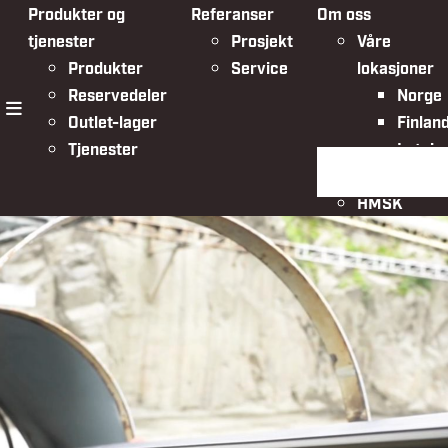
Produkter og
Referanser
Om oss
tjenester
Prosjekt
Våre
Produkter
Service
lokasjoner
Reservedeler
Norge
Outlet-lager
Finlan
meny
Tjenester
Latvia
Søk på siden
Organisasjo
HMSK