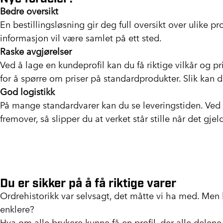
Bedre oversikt
En bestillingsløsning gir deg full oversikt over ulike pr
informasjon vil være samlet på ett sted.
Raske avgjørelser
Ved å lage en kundeprofil kan du få riktige vilkår og pr
for å spørre om priser på standardprodukter. Slik kan d
God logistikk
På mange standardvarer kan du se leveringstiden. Ved 
fremover, så slipper du at verket står stille når det gjel
Du er sikker på å få riktige varer
Ordrehistorikk var selvsagt, det måtte vi ha med. Men 
enklere?
Hva om alle brukere kunne få en profil, der alle delene i