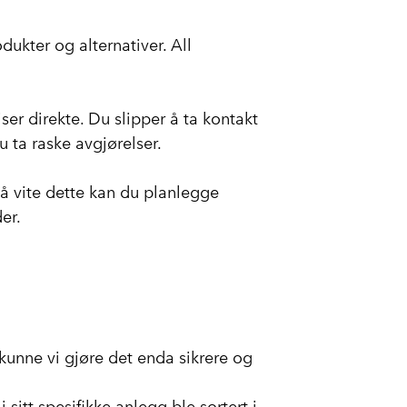
odukter og alternativer. All
iser direkte. Du slipper å ta kontakt
u ta raske avgjørelser.
å vite dette kan du planlegge
der.
kunne vi gjøre det enda sikrere og
 sitt spesifikke anlegg ble sortert i