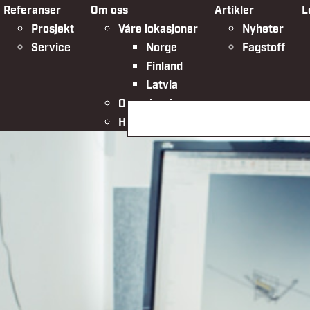
Referanser
Om oss
Artikler
L
Prosjekt
Våre lokasjoner
Nyheter
Service
Norge
Fagstoff
Finland
Latvia
Organisasjonen
Søk på siden
HMSK