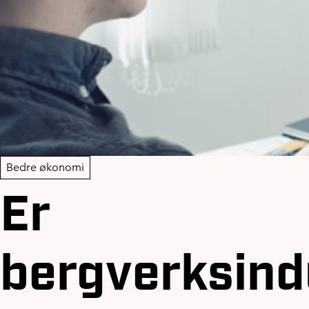
Bedre økonomi
Er
bergverksind